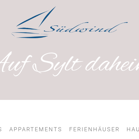
uf Sylt dahei
S
APPARTEMENTS
FERIENHÄUSER
HA