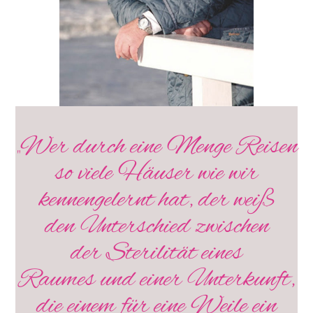
„Wer durch eine Menge Reisen
so viele Häuser wie wir
kennengelernt hat, der weiß
den Unterschied zwischen
der Sterilität eines
Raumes und einer Unterkunft,
die einem für eine Weile ein