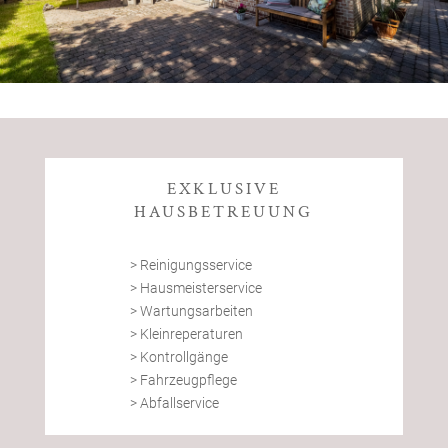
EXKLUSIVE
HAUSBETREUUNG
> Reinigungsservice
> Hausmeisterservice
> Wartungsarbeiten
> Kleinreperaturen
> Kontrollgänge
> Fahrzeugpflege
> Abfallservice