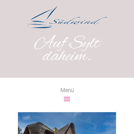
Auf Sylt
daheim.
Menü