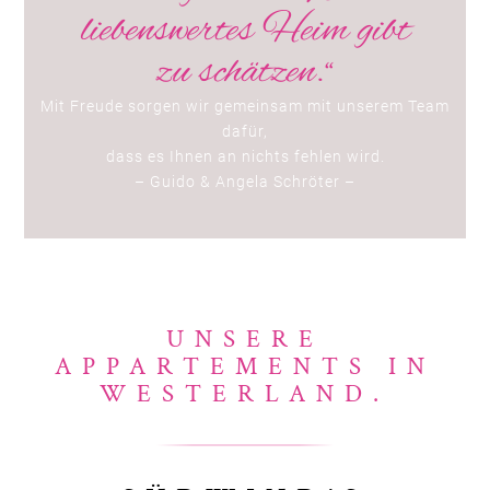
liebenswertes Heim gibt
zu schätzen.“
Mit Freude sorgen wir gemeinsam mit unserem Team
dafür,
dass es Ihnen an nichts fehlen wird.
– Guido & Angela Schröter –
UNSERE
APPARTEMENTS IN
WESTERLAND.