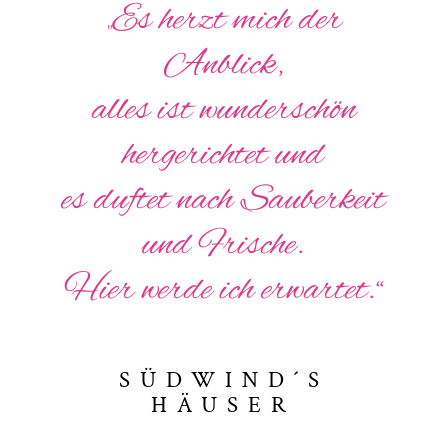
„Es herzt mich der
Anblick,
alles ist wunderschön
hergerichtet und
es duftet nach Sauberkeit
und Frische.
Hier werde ich erwartet.“
SÜDWIND´S
HÄUSER