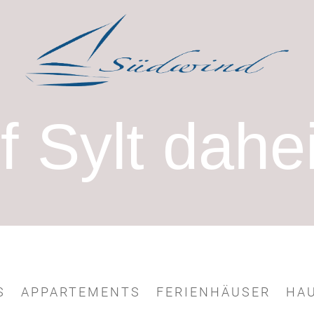
f Sylt dahe
S
APPARTEMENTS
FERIENHÄUSER
HA