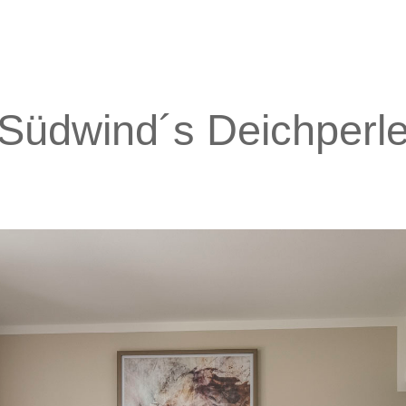
Südwind´s Deichperl