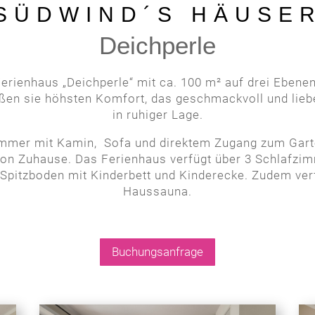
SÜDWIND´S HÄUSE
Deichperle
rienhaus „Deichperle“ mit ca. 100 m² auf drei Ebenen 
ßen sie höhsten Komfort, das geschmackvoll und lieb
in ruhiger Lage.
mmer mit Kamin, Sofa und direktem Zugang zum Garte
von Zuhause. Das Ferienhaus verfügt über 3 Schlafzi
pitzboden mit Kinderbett und Kinderecke. Zudem verfü
Haussauna.
Buchungsanfrage