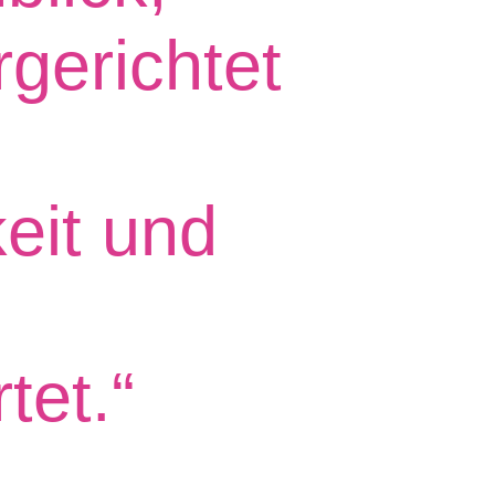
rgerichtet
eit und
tet.“