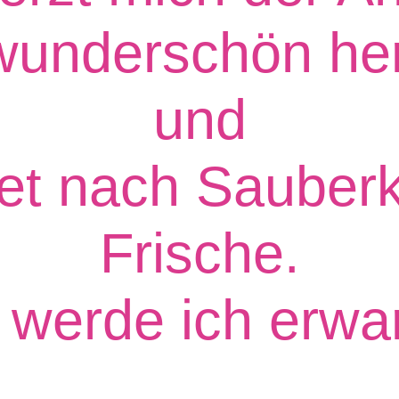
 wunderschön he
und
tet nach Sauberk
Frische.
 werde ich erwar