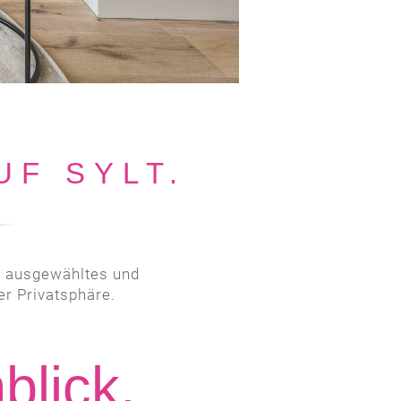
F SYLT.
ll ausgewähltes und
er Privatsphäre.
blick,