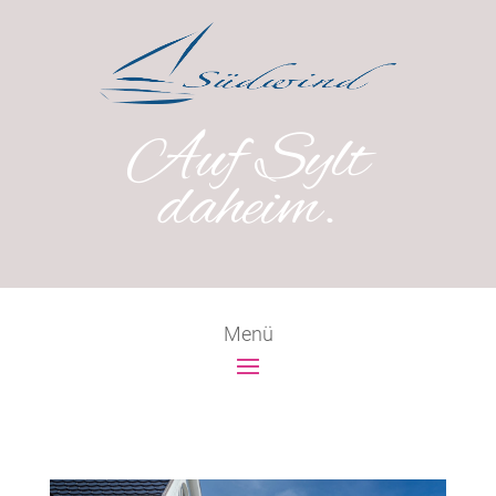
Auf Sylt
daheim.
Menü