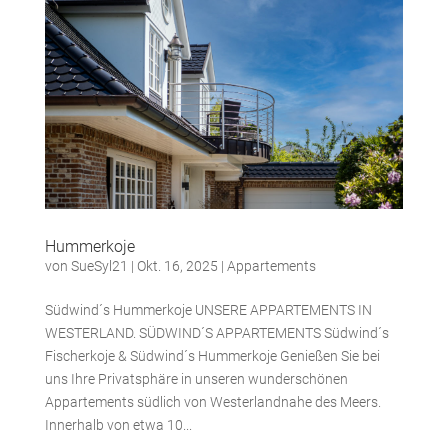
Hummerkoje
von
SueSyl21
|
Okt. 16, 2025
|
Appartements
Südwind´s Hummerkoje UNSERE APPARTEMENTS IN
WESTERLAND. SÜDWIND´S APPARTEMENTS Südwind´s
Fischerkoje & Südwind´s Hummerkoje Genießen Sie bei
uns Ihre Privatsphäre in unseren wunderschönen
Appartements südlich von Westerlandnahe des Meers.
Innerhalb von etwa 10...